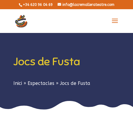
+34 620 96 04 69
info@lacremallerateatre.com
Jocs de Fusta
Inici
»
Espectacles
»
Jocs de Fusta