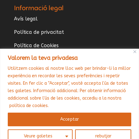
Informació legal
Avís legal
Política de privacitat
Política de Cookies
Valorem la teva privadesa
Página accesibilidad
Utilitzem cookies al nostre lloc web per brindar-li la millor
experiència en recordar les seves preferències i repetir
visites. En fer clic a "Acceptar", vostè accepta l'ús de totes
les galetes. Informació addicional: Per obtenir informació
addicional sobre l'ús de les cookies, accediu a la nostra
política de cookies
.
Acceptar
© Copyright La Cremallera Teatre 2023. Tots
Veure galetes
rebutjar